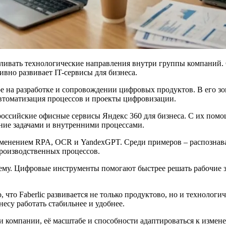
ливать технологические направления внутри группы компаний. С
ивно развивает IT-сервисы для бизнеса.
е на разработке и сопровождении цифровых продуктов. В его зо
втоматизация процессов и проекты цифровизации.
российские офисные сервисы Яндекс 360 для бизнеса. С их помо
ение задачами и внутренними процессами.
именением RPA, OCR и YandexGPT. Среди примеров – распознава
производственных процессов.
тему. Цифровые инструменты помогают быстрее решать рабочие з
, что Faberlic развивается не только продуктово, но и технолог
есу работать стабильнее и удобнее.
 компании, её масштабе и способности адаптироваться к измен