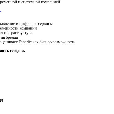
овременной и системной компанией.
аправление и цифровые сервисы
временности компании
ная инфраструктура
тия бренда
оценивает Faberlic как бизнес-возможность
ость сегодня.
я